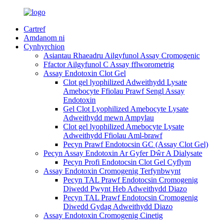
Cartref
Amdanom ni
Cynhyrchion
Asiantau Rhaeadru Ailgyfunol Assay Cromogenic
Ffactor Ailgyfunol C Assay fflworometrig
Assay Endotoxin Clot Gel
Clot gel lyophilized Adweithydd Lysate
Amebocyte Ffiolau Prawf Sengl Assay
Endotoxin
Gel Clot Lyophilized Amebocyte Lysate
Adweithydd mewn Ampylau
Clot gel lyophilized Amebocyte Lysate
Adweithydd Ffiolau Aml-brawf
Pecyn Prawf Endotocsin GC (Assay Clot Gel)
Pecyn Assay Endotoxin Ar Gyfer Dŵr A Dialysate
Pecyn Profi Endotocsin Clot Gel Cyflym
Assay Endotoxin Cromogenig Terfynbwynt
Pecyn TAL Prawf Endotocsin Cromogenig
Diwedd Pwynt Heb Adweithydd Diazo
Pecyn TAL Prawf Endotocsin Cromogenig
Diwedd Gydag Adweithydd Diazo
Assay Endotoxin Cromogenig Cinetig