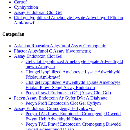
Cartref
Cynhyrchion
Assay Endotoxin Clot Gel
Clot gel lyophilized Amebocyte Lysate Adweithydd Ffiolau
Aml-brawf
Categorïau
Asiantau Rhaeadru Ailgyfunol Assay Cromogenic
Ffactor Ailgyfunol C Assay fflworometrig
Assay Endotoxin Clot Gel
Gel Clot Lyophilized Amebocyte Lysate Adweithydd
mewn Ampylau
Clot gel lyophilized Amebocyte Lysate Adweithydd
Ffiolau Aml-brawf
Clot gel lyophilized Adweithydd Lysate Amebocyte
Ffiolau Prawf Sengl Assay Endotoxin
Pecyn Prawf Endotocsin GC (Assay Clot Gel)
Pecyn Assay Endotoxin Ar Gyfer Dŵr A Dialysate
Pecyn Profi Endotocsin Clot Gel Cyflym
Assay Endotoxin Cromogenig Terfynbwynt
Pecyn TAL Prawf Endotocsin Cromogenig Diwedd
Pwynt Heb Adweithydd Diazo
Pecyn TAL Prawf Endotocsin Cromogenig Diwedd
Gydag Adweithydd Diazo