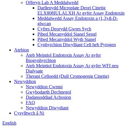
Offeryn Lab A Meddalwedd
Darllenydd Microplate Deori Cinetig
ELX808IULALXH Ar gyfer Assay Endotoxin
Meddalwedd Assay Endotoxin a (1,3)-ß-D-
glwcan
Cyfres Deorydd Gwres Sych
Pibed Mecanyddol Sianel Sengl
Pibed Mecanyddol Wyth Sianel
Cynhyrchion Diwylliant Cell heb Pyrogen
Atebion
Ateb Meintiol Endotoxin Assay Ar gyfer
Biogynhyrchion
Ateb Meintiol Endotoxin Assay Ar gyfer WFI neu
Dialysate
Therapi Celloedd (Dull Cromogenig Cinetig)
Newyddion
Newyddion Cwmni
Gwybodaeth Dechnegol
Dadansoddiad Achosion
FAQ
Newyddion Diwydiant
Cysylltwch â Ni
English