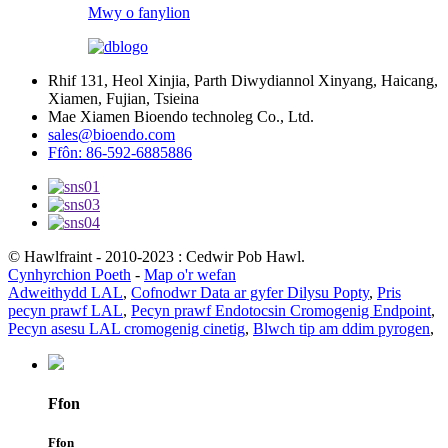
Mwy o fanylion
Rhif 131, Heol Xinjia, Parth Diwydiannol Xinyang, Haicang,
Xiamen, Fujian, Tsieina
Mae Xiamen Bioendo technoleg Co., Ltd.
sales@bioendo.com
Ffôn: 86-592-6885886
© Hawlfraint - 2010-2023 : Cedwir Pob Hawl.
Cynhyrchion Poeth
-
Map o'r wefan
Adweithydd LAL
,
Cofnodwr Data ar gyfer Dilysu Popty
,
Pris
pecyn prawf LAL
,
Pecyn prawf Endotocsin Cromogenig Endpoint
,
Pecyn asesu LAL cromogenig cinetig
,
Blwch tip am ddim pyrogen
,
Ffon
Ffon