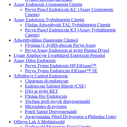
Assay Endotoxin Cromogenig Cinetig
Pecyn Prawf Endotocsin KC (Assay Cromogenic
Cinetig)
Assay Endotoxin Tyrbidimetrig Cinetig
Ffiolau Adweithydd TAL Tyrbidimetrig Cinetig
Pecyn Prawf Endotocsin KT (Assay Tyrbidimetrig
Cinetig)
Adweithyddion Diagnostig Clinigol
Ffyngau (1,3)-BD-glwcan Pecyn Assay
Pecyn Assay Endotoxin ar gyfer Plasma Dynol
Lysate Amebocyte Lyophilized Endotoxin Penodol
Assay Dileu Endotoxin
Pecyn Tynnu Endotoxin HP EtEraser™
Pecyn Tynnu Endotocsin EtEraser™ SE
Affeithwyr Canfod Endotoxin
Clustogau di-endotocsin
Endotocsin Safonol Rheoli (CSE)
Dŵr ar gyfer BET
Ffiolau Her Endotocsin
Tiwbiau profi gwydr depyrogenaidd
Microplates di-pyrogen
Poteli Sampl Depyrogenaidd
Awgrymiadau Pibed Di-byrogen a Phibedau Untro
Offeryn Lab A Meddalwedd
Darllenydd Microplate Deori Cinetig