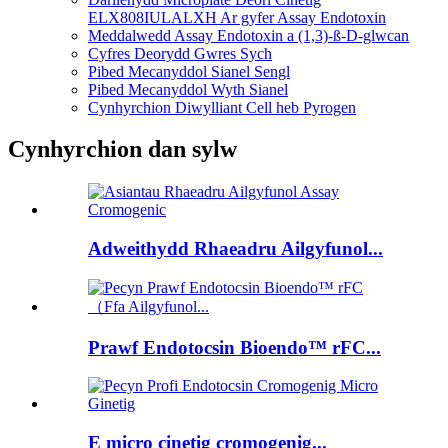
ELX808IULALXH Ar gyfer Assay Endotoxin
Meddalwedd Assay Endotoxin a (1,3)-ß-D-glwcan
Cyfres Deorydd Gwres Sych
Pibed Mecanyddol Sianel Sengl
Pibed Mecanyddol Wyth Sianel
Cynhyrchion Diwylliant Cell heb Pyrogen
Cynhyrchion dan sylw
Adweithydd Rhaeadru Ailgyfunol...
Prawf Endotocsin Bioendo™ rFC...
E micro cinetig cromogenig...