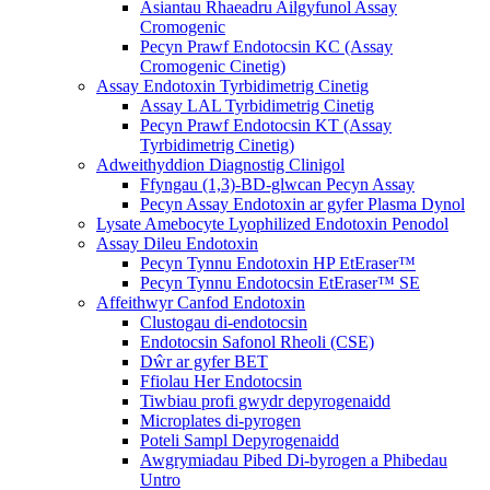
Asiantau Rhaeadru Ailgyfunol Assay
Cromogenic
Pecyn Prawf Endotocsin KC (Assay
Cromogenic Cinetig)
Assay Endotoxin Tyrbidimetrig Cinetig
Assay LAL Tyrbidimetrig Cinetig
Pecyn Prawf Endotocsin KT (Assay
Tyrbidimetrig Cinetig)
Adweithyddion Diagnostig Clinigol
Ffyngau (1,3)-BD-glwcan Pecyn Assay
Pecyn Assay Endotoxin ar gyfer Plasma Dynol
Lysate Amebocyte Lyophilized Endotoxin Penodol
Assay Dileu Endotoxin
Pecyn Tynnu Endotoxin HP EtEraser™
Pecyn Tynnu Endotocsin EtEraser™ SE
Affeithwyr Canfod Endotoxin
Clustogau di-endotocsin
Endotocsin Safonol Rheoli (CSE)
Dŵr ar gyfer BET
Ffiolau Her Endotocsin
Tiwbiau profi gwydr depyrogenaidd
Microplates di-pyrogen
Poteli Sampl Depyrogenaidd
Awgrymiadau Pibed Di-byrogen a Phibedau
Untro