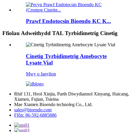
Prawf Endotocsin Bioendo KC K...
Ffiolau Adweithydd TAL Tyrbidimetrig Cinetig
Cinetig Tyrbidimetrig Amebocyte
Lysate Vial
Mwy o fanylion
Rhif 131, Heol Xinjia, Parth Diwydiannol Xinyang, Haicang,
Xiamen, Fujian, Tsieina
Mae Xiamen Bioendo technoleg Co., Ltd.
sales@bioendo.com
Ffôn: 86-592-6885886