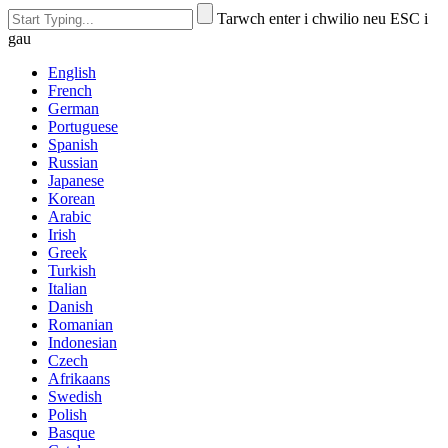
Tarwch enter i chwilio neu ESC i
gau
English
French
German
Portuguese
Spanish
Russian
Japanese
Korean
Arabic
Irish
Greek
Turkish
Italian
Danish
Romanian
Indonesian
Czech
Afrikaans
Swedish
Polish
Basque