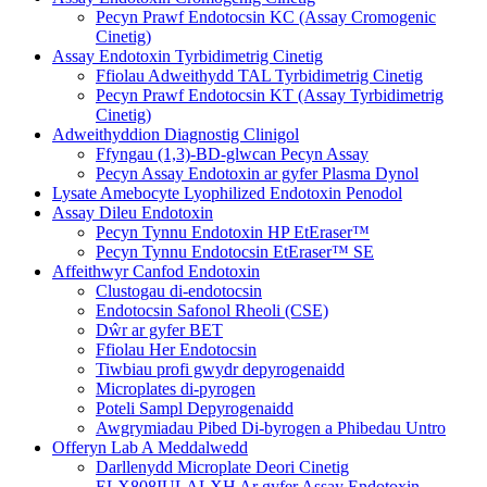
Pecyn Prawf Endotocsin KC (Assay Cromogenic
Cinetig)
Assay Endotoxin Tyrbidimetrig Cinetig
Ffiolau Adweithydd TAL Tyrbidimetrig Cinetig
Pecyn Prawf Endotocsin KT (Assay Tyrbidimetrig
Cinetig)
Adweithyddion Diagnostig Clinigol
Ffyngau (1,3)-BD-glwcan Pecyn Assay
Pecyn Assay Endotoxin ar gyfer Plasma Dynol
Lysate Amebocyte Lyophilized Endotoxin Penodol
Assay Dileu Endotoxin
Pecyn Tynnu Endotoxin HP EtEraser™
Pecyn Tynnu Endotocsin EtEraser™ SE
Affeithwyr Canfod Endotoxin
Clustogau di-endotocsin
Endotocsin Safonol Rheoli (CSE)
Dŵr ar gyfer BET
Ffiolau Her Endotocsin
Tiwbiau profi gwydr depyrogenaidd
Microplates di-pyrogen
Poteli Sampl Depyrogenaidd
Awgrymiadau Pibed Di-byrogen a Phibedau Untro
Offeryn Lab A Meddalwedd
Darllenydd Microplate Deori Cinetig
ELX808IULALXH Ar gyfer Assay Endotoxin