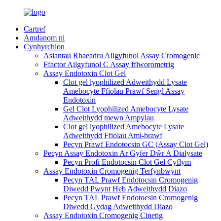
Cartref
Amdanom ni
Cynhyrchion
Asiantau Rhaeadru Ailgyfunol Assay Cromogenic
Ffactor Ailgyfunol C Assay fflworometrig
Assay Endotoxin Clot Gel
Clot gel lyophilized Adweithydd Lysate
Amebocyte Ffiolau Prawf Sengl Assay
Endotoxin
Gel Clot Lyophilized Amebocyte Lysate
Adweithydd mewn Ampylau
Clot gel lyophilized Amebocyte Lysate
Adweithydd Ffiolau Aml-brawf
Pecyn Prawf Endotocsin GC (Assay Clot Gel)
Pecyn Assay Endotoxin Ar Gyfer Dŵr A Dialysate
Pecyn Profi Endotocsin Clot Gel Cyflym
Assay Endotoxin Cromogenig Terfynbwynt
Pecyn TAL Prawf Endotocsin Cromogenig
Diwedd Pwynt Heb Adweithydd Diazo
Pecyn TAL Prawf Endotocsin Cromogenig
Diwedd Gydag Adweithydd Diazo
Assay Endotoxin Cromogenig Cinetig