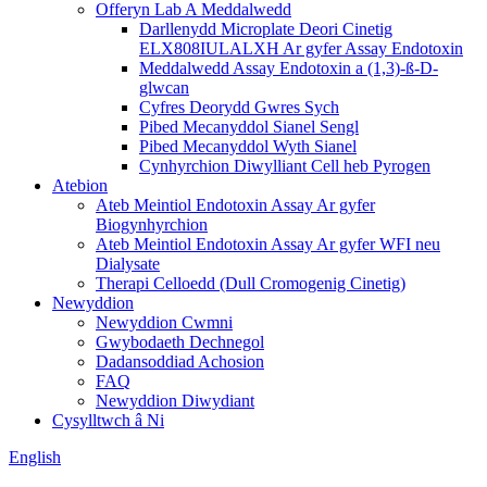
Offeryn Lab A Meddalwedd
Darllenydd Microplate Deori Cinetig
ELX808IULALXH Ar gyfer Assay Endotoxin
Meddalwedd Assay Endotoxin a (1,3)-ß-D-
glwcan
Cyfres Deorydd Gwres Sych
Pibed Mecanyddol Sianel Sengl
Pibed Mecanyddol Wyth Sianel
Cynhyrchion Diwylliant Cell heb Pyrogen
Atebion
Ateb Meintiol Endotoxin Assay Ar gyfer
Biogynhyrchion
Ateb Meintiol Endotoxin Assay Ar gyfer WFI neu
Dialysate
Therapi Celloedd (Dull Cromogenig Cinetig)
Newyddion
Newyddion Cwmni
Gwybodaeth Dechnegol
Dadansoddiad Achosion
FAQ
Newyddion Diwydiant
Cysylltwch â Ni
English