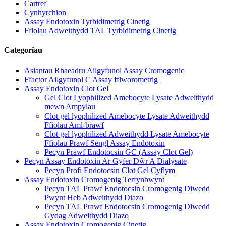
Cartref
Cynhyrchion
Assay Endotoxin Tyrbidimetrig Cinetig
Ffiolau Adweithydd TAL Tyrbidimetrig Cinetig
Categorïau
Asiantau Rhaeadru Ailgyfunol Assay Cromogenic
Ffactor Ailgyfunol C Assay fflworometrig
Assay Endotoxin Clot Gel
Gel Clot Lyophilized Amebocyte Lysate Adweithydd
mewn Ampylau
Clot gel lyophilized Amebocyte Lysate Adweithydd
Ffiolau Aml-brawf
Clot gel lyophilized Adweithydd Lysate Amebocyte
Ffiolau Prawf Sengl Assay Endotoxin
Pecyn Prawf Endotocsin GC (Assay Clot Gel)
Pecyn Assay Endotoxin Ar Gyfer Dŵr A Dialysate
Pecyn Profi Endotocsin Clot Gel Cyflym
Assay Endotoxin Cromogenig Terfynbwynt
Pecyn TAL Prawf Endotocsin Cromogenig Diwedd
Pwynt Heb Adweithydd Diazo
Pecyn TAL Prawf Endotocsin Cromogenig Diwedd
Gydag Adweithydd Diazo
Assay Endotoxin Cromogenig Cinetig