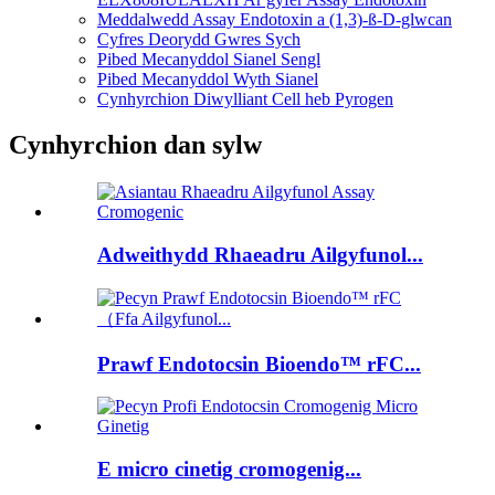
Meddalwedd Assay Endotoxin a (1,3)-ß-D-glwcan
Cyfres Deorydd Gwres Sych
Pibed Mecanyddol Sianel Sengl
Pibed Mecanyddol Wyth Sianel
Cynhyrchion Diwylliant Cell heb Pyrogen
Cynhyrchion dan sylw
Adweithydd Rhaeadru Ailgyfunol...
Prawf Endotocsin Bioendo™ rFC...
E micro cinetig cromogenig...