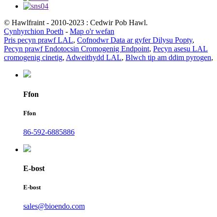
© Hawlfraint - 2010-2023 : Cedwir Pob Hawl.
Cynhyrchion Poeth
-
Map o'r wefan
Pris pecyn prawf LAL
,
Cofnodwr Data ar gyfer Dilysu Popty
,
Pecyn prawf Endotocsin Cromogenig Endpoint
,
Pecyn asesu LAL
cromogenig cinetig
,
Adweithydd LAL
,
Blwch tip am ddim pyrogen
,
Ffon
Ffon
86-592-6885886
E-bost
E-bost
sales@bioendo.com