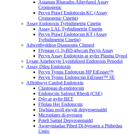
Asiantau Rhaeadru Ailgyfunol Assay
Cromogenic
Pecyn Prawf Endotocsin KC (Assay
Cromogenic Cinetig)
Assay Endotoxin Tyrbidimetrig Cinetig
Assay LAL Tyrbidimetrig Cinetig
Pecyn Prawf Endotocsin KT (Assay
Tyrbidimetrig Cinetig)
Adweithyddion Diagnostig Clinigol
Ffyngau (1,3)-BD-glwcan Pecyn Assay
Pecyn Assay Endotoxin ar gyfer Plasma Dynol
Lysate Amebocyte Lyophilized Endotoxin Penodol
Assay Dileu Endotoxin
Pecyn Tynnu Endotoxin HP EtEraser™
Pecyn Tynnu Endotocsin EtEraser™ SE
Affeithwyr Canfod Endotoxin
Clustogau di-endotocsin
Endotocsin Safonol Rheoli (CSE)
Dŵr ar gyfer BET
Ffiolau Her Endotocsin
Tiwbiau profi gwydr depyrogenaidd
Microplates di-pyrogen
Poteli Sampl Depyrogenaidd
Awgrymiadau Pibed Di-byrogen a Phibedau
Untro